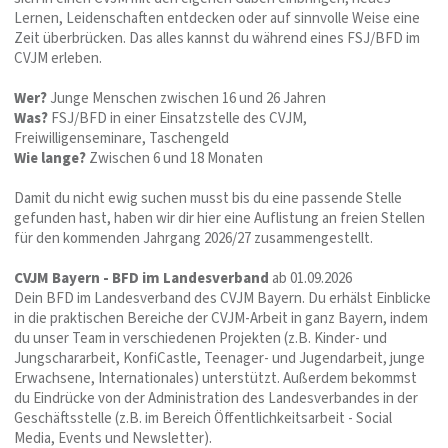
Lernen, Leidenschaften entdecken oder auf sinnvolle Weise eine
Zeit überbrücken. Das alles kannst du während eines FSJ/BFD im
CVJM erleben.
Wer?
Junge Menschen zwischen 16 und 26 Jahren
Was?
FSJ/BFD in einer Einsatzstelle des CVJM,
Freiwilligenseminare, Taschengeld
Wie lange?
Zwischen 6 und 18 Monaten
Damit du nicht ewig suchen musst bis du eine passende Stelle
gefunden hast, haben wir dir hier eine Auflistung an freien Stellen
für den kommenden Jahrgang 2026/27 zusammengestellt.
CVJM Bayern - BFD im Landesverband
ab 01.09.2026
Dein BFD im Landesverband des CVJM Bayern. Du erhälst Einblicke
in die praktischen Bereiche der CVJM-Arbeit in ganz Bayern, indem
du unser Team in verschiedenen Projekten (z.B. Kinder- und
Jungschararbeit, KonfiCastle, Teenager- und Jugendarbeit, junge
Erwachsene, Internationales) unterstützt. Außerdem bekommst
du Eindrücke von der Administration des Landesverbandes in der
Geschäftsstelle (z.B. im Bereich Öffentlichkeitsarbeit - Social
Media, Events und Newsletter).